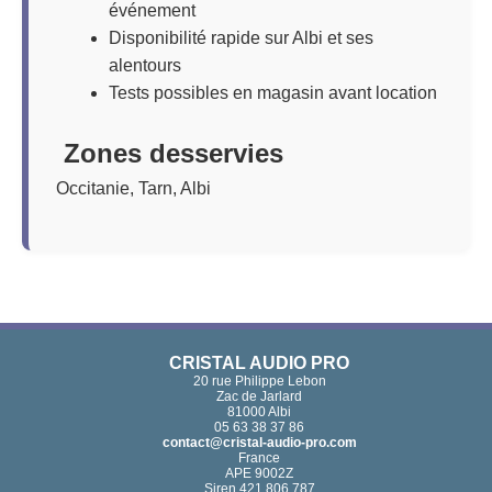
événement
Disponibilité rapide sur Albi et ses
alentours
Tests possibles en magasin avant location
Zones desservies
Occitanie, Tarn, Albi
CRISTAL AUDIO PRO
20 rue Philippe Lebon
Zac de Jarlard
81000 Albi
05 63 38 37 86
contact@cristal-audio-pro.com
France
APE 9002Z
Siren 421 806 787