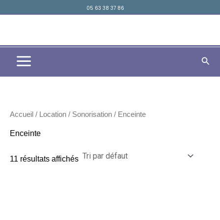
Aller
05 63 38 37 86
principal
au
contenu
Rech
Accueil
/
Location
/
Sonorisation
/ Enceinte
Enceinte
11 résultats affichés