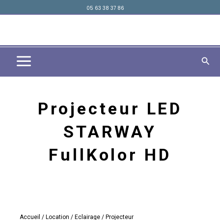
Aller
05 63 38 37 86
principal
au
contenu
Rech
Projecteur LED
STARWAY
FullKolor HD
Accueil
/
Location
/
Eclairage
/ Projecteur