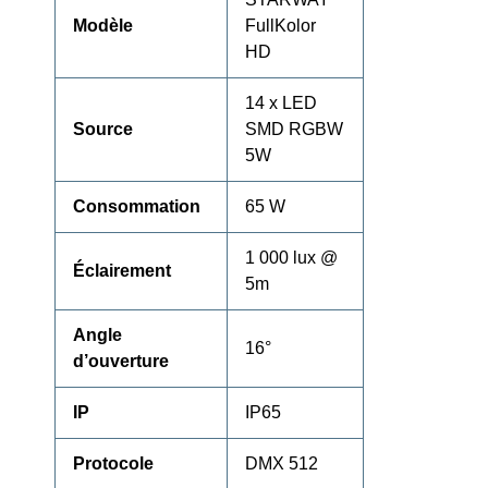
Modèle
FullKolor
HD
14 x LED
Source
SMD RGBW
5W
Consommation
65 W
1 000 lux @
Éclairement
5m
Angle
16°
d’ouverture
IP
IP65
Protocole
DMX 512