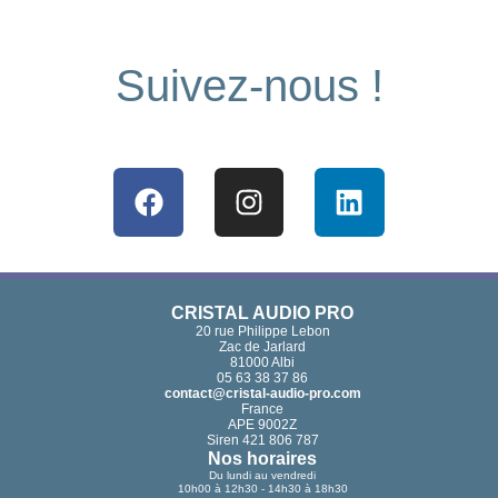
Suivez-nous !
Facebook
Instagram
Linkedin
CRISTAL AUDIO PRO
20 rue Philippe Lebon
Zac de Jarlard
81000 Albi
05 63 38 37 86
contact@cristal-audio-pro.com
France
APE 9002Z
Siren 421 806 787
Nos horaires
Du lundi au vendredi
10h00 à 12h30 - 14h30 à 18h30