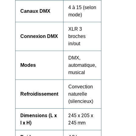
4 à 15 (selon
Canaux DMX
mode)
XLR 3
Connexion DMX
broches
in/out
DMX,
Modes
automatique,
musical
Convection
Refroidissement
naturelle
(silencieux)
Dimensions (L x
245 x 205 x
l x H)
245 mm