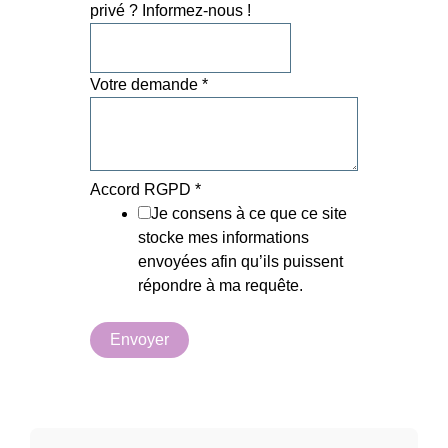
privé ? Informez-nous !
Votre demande
*
association
Accord RGPD
*
!
Je consens à ce que ce site
RGPD
stocke mes informations
envoyées afin qu’ils puissent
répondre à ma requête.
Envoyer