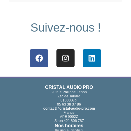
Suivez-nous !
Facebook
Instagram
Linkedin
CRISTAL AUDIO PRO
20 rue Philippe Lebon
Zac de Jarlard
81000 Albi
05 63 38 37 86
contact@cristal-audio-pro.com
France
APE 9002Z
Siren 421 806 787
Nos horaires
Du lundi au vendredi