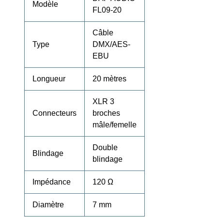
Modèle
FL09-20
Câble
Type
DMX/AES-
EBU
Longueur
20 mètres
XLR 3
Connecteurs
broches
mâle/femelle
Double
Blindage
blindage
Impédance
120 Ω
Diamètre
7 mm