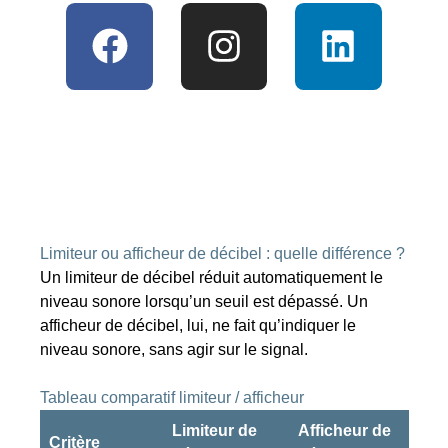
F
I
L
a
n
i
c
s
n
e
t
k
b
a
e
o
g
d
o
r
i
Limiteur ou afficheur de décibel : quelle différence ?
k
a
n
Un limiteur de décibel réduit automatiquement le
m
niveau sonore lorsqu’un seuil est dépassé. Un
afficheur de décibel, lui, ne fait qu’indiquer le
niveau sonore, sans agir sur le signal.
Tableau comparatif limiteur / afficheur
Limiteur de
Afficheur de
Critère