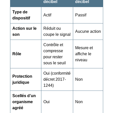
décibel
décibel
Type de
Actif
Passif
dispositif
Action sur le
Réduit ou
Aucune action
son
coupe le signal
Contrôle et
Mesure et
compresse
Rôle
affiche le
pour rester
niveau
sous le seuil
Oui (conformité
Protection
décret 2017-
Non
juridique
1244)
Scellés d’un
organisme
Oui
Non
agréé