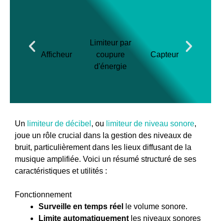
Limiteur par
Micr
Afficheur
coupure
Capteur
mes
d'énergie
Un
limiteur de décibel
, ou
limiteur de niveau sonore
,
joue un rôle crucial dans la gestion des niveaux de
bruit, particulièrement dans les lieux diffusant de la
musique amplifiée. Voici un résumé structuré de ses
caractéristiques et utilités :
Fonctionnement
Surveille en temps réel
le volume sonore.
Limite automatiquement
les niveaux sonores