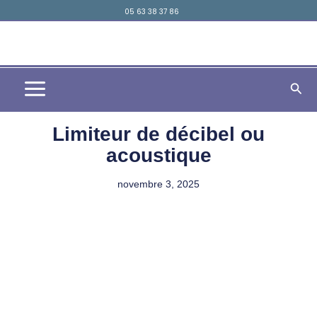
Aller
05 63 38 37 86
principal
au
contenu
Rech
Limiteur de décibel ou
acoustique
novembre 3, 2025