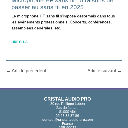
Microphone HF sans fil : 5 raisons de
passer au sans fil en 2025
Le microphone HF sans fil s’impose désormais dans tous
les événements professionnels. Concerts, conférences,
assemblées générales, etc.
LIRE PLUS
←
Article précédent
Article suivant
→
CRISTAL AUDIO PRO
20 rue Philippe Lebon
Zac de Jarlard
81000 Albi
05 63 38 37 86
contact@cristal-audio-pro.com
France
APE 9002Z